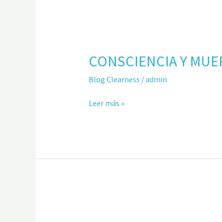
CONSCIENCIA
Y
CONSCIENCIA Y MUE
MUERTE
Blog Clearness
/
admin
Leer más »
EL
PODER