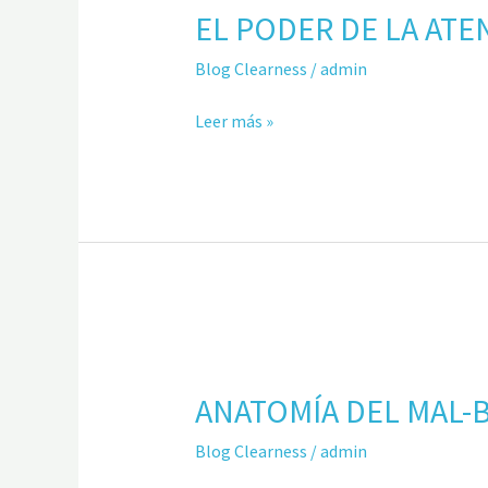
EL PODER DE LA ATE
DE
LA
Blog Clearness
/
admin
ATENCIÓN
Leer más »
ANATOMÍA
DEL
ANATOMÍA DEL MAL-
MAL-
BIEN-
Blog Clearness
/
admin
ESTAR