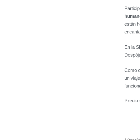
Partici
human
están 
encant
En la S
Despója
Como di
un viaj
funcion
Precio (