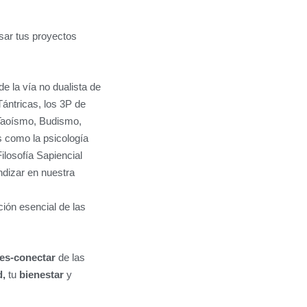
sar tus proyectos
e la vía no dualista de
ántricas, los 3P de
 (Taoísmo, Budismo,
s como la psicología
Filosofía Sapiencial
ndizar en nuestra
ión esencial de las
es-conectar
de las
d,
tu
bienestar
y