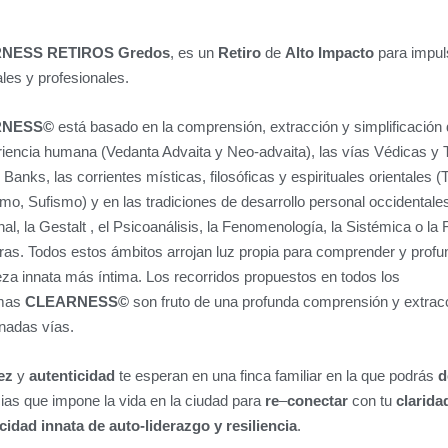
RNESS
RETIROS
Gredos
, es un
Retiro
de
Alto Impacto
para impul
les y profesionales.
RNESS©
está basado en la comprensión, extracción y simplificación d
riencia humana (Vedanta Advaita y Neo-advaita), las vías Védicas y T
Banks, las corrientes místicas, filosóficas y espirituales orientales
mo, Sufismo) y en las tradiciones de desarrollo personal occidentale
nal, la Gestalt , el Psicoanálisis, la Fenomenología, la Sistémica o la 
tras. Todos estos ámbitos arrojan luz propia para comprender y profu
eza innata más íntima. Los recorridos propuestos en todos los
mas
CLEARNESS©
son fruto de una profunda comprensión y extracc
nadas vías.
ez
y
autenticidad
te esperan en una finca familiar en la que podrás
d
ias que impone la vida en la ciudad para
re
–
conectar
con tu
clarida
cidad innata de auto-liderazgo y resiliencia
.