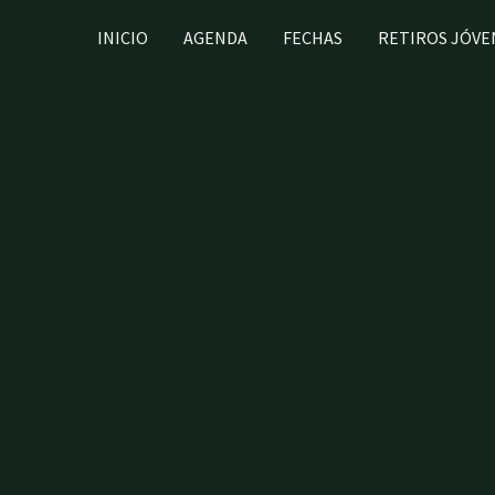
Ir
INICIO
AGENDA
FECHAS
RETIROS JÓVE
al
contenido