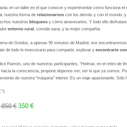
parás en un taller en el que conocer y experimentar cómo funciona el
o
, nuestra forma de
relacionarnos
con los demás y con el mundo, y 
hechos nuestros
bloqueos
y cómo atravesarlos. Y todo ello disfrutan
ador
entorno rural
, comida sana, y la mejor compañía.
ierra de Gredos, a apenas 90 minutos de Madrid, nos encontraremos 
te de todo lo innecesario para compartir, explorar y
encontrarte con
ce Ramón, uno de nuestros participantes, “Helmar, en el retiro de f
e hacia la consciencia, propone dejarnos ser, ser lo que ya somos. Po
amiento de nuestra “máquina” interior. Es un viaje apasionante. Sólo h
*):
850 €
350 €