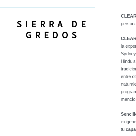
CLEA
SIERRA DE
persona
GREDOS
CLEA
la expe
Sydney 
Hinduis
tradicio
entre o
natural
progra
mencio
Sencill
exigenc
tu
capa