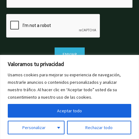
ENVIAR
Valoramos tu privacidad
Usamos cookies para mejorar su experiencia de navegación,
mostrarle anuncios o contenidos personalizados y analizar
nuestro tráfico. Al hacer clic en “Aceptar todo” usted da su
consentimiento a nuestro uso de las cookies.
Aceptar todo
© Copyright 2023 -MARPAS HILLS SLU. Mobile:
+34 628 42 72
97
Email:
info@marpashills.com
| Powered by
The Good Place
Personalizar
Rechazar todo
1