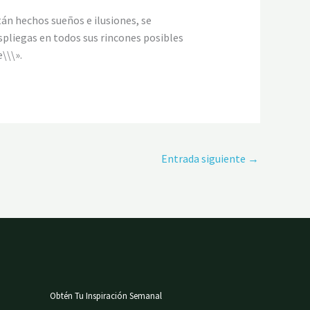
tán hechos sueños e ilusiones, se
spliegas en todos sus rincones posibles
\\\».
Entrada siguiente
→
Obtén Tu Inspiración Semanal