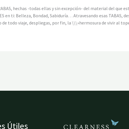
RABAS, hechas -todas ellas y sin excepción- del material del que es
ES en ti: Belleza, Bondad, Sabiduría… Atravesando esas TABAS, de
o de todo viaje, despliegas, por fin, la \\\»hermosura de vivir al tope
s Útiles