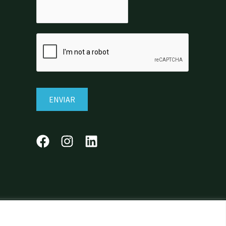
ENVIAR
red by
The Good Place