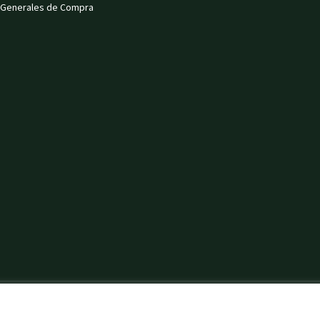
 Generales de Compra
PAS HILLS SLU. Mobile:
+34 628 42 72 97
Email:
info@marpashills.com
| Powe