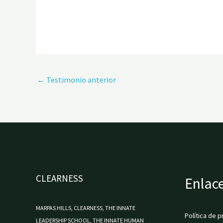
←
Testimonio anterior
CLEARNESS
Enlace
MARPAS HILLS, CLEARNESS, THE INNATE
Política de p
LEADERSHIP SCHOOL, THE INNATE HUMAN