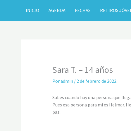
Ir
INICIO
AGENDA
FECHAS
RETIROS JÓVE
al
contenido
Sara T. – 14 años
Por
admin
/
2 de febrero de 2022
Sabes cuando hay una persona que llega 
Pues esa persona para mi es Helmar. H
paz.