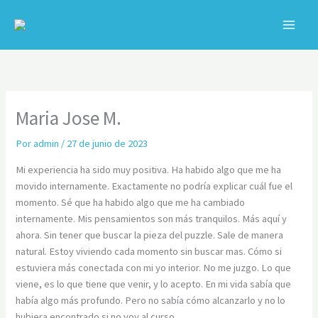
Ir
al
contenido
C
Maria Jose M.
Por
admin
/
27 de junio de 2023
Mi experiencia ha sido muy positiva. Ha habido algo que me ha
movido internamente. Exactamente no podría explicar cuál fue el
momento. Sé que ha habido algo que me ha cambiado
internamente. Mis pensamientos son más tranquilos. Más aquí y
ahora. Sin tener que buscar la pieza del puzzle. Sale de manera
natural. Estoy viviendo cada momento sin buscar mas. Cómo si
estuviera más conectada con mi yo interior. No me juzgo. Lo que
viene, es lo que tiene que venir, y lo acepto. En mi vida sabía que
había algo más profundo. Pero no sabía cómo alcanzarlo y no lo
hubiera encontrado si no voy al curso.