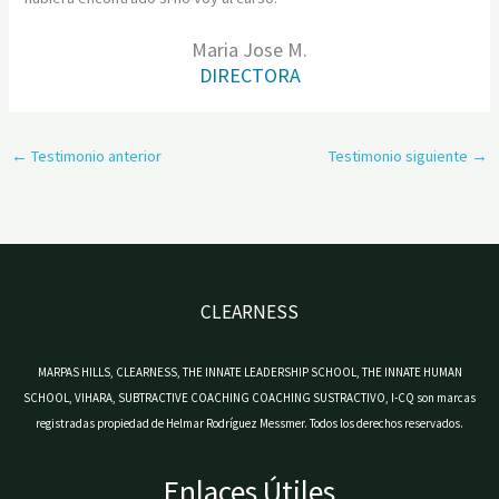
Maria Jose M.
DIRECTORA
←
Testimonio anterior
Testimonio siguiente
→
CLEARNESS
MARPAS HILLS, CLEARNESS, THE INNATE LEADERSHIP SCHOOL, THE INNATE HUMAN
SCHOOL, VIHARA, SUBTRACTIVE COACHING COACHING SUSTRACTIVO, I-CQ son marcas
registradas propiedad de Helmar Rodríguez Messmer. Todos los derechos reservados.
Enlaces Útiles