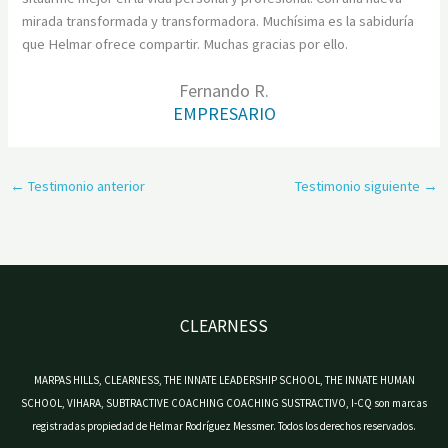
mirada transformada y transformadora. Muchísima es la sabiduría
que Helmar ofrece compartir. Muchas gracias por ello.
Fernando R.
EMPRESARIO
←
Testimonio anterior
Testimonio siguiente
→
CLEARNESS
MARPAS HILLS, CLEARNESS, THE INNATE LEADERSHIP SCHOOL, THE INNATE HUMAN
SCHOOL, VIHARA, SUBTRACTIVE COACHING COACHING SUSTRACTIVO, I-CQ son marcas
registradas propiedad de Helmar Rodríguez Messmer. Todos los derechos reservados.