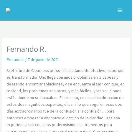
Ir
al
contenido
C
Fernando R.
Por
admin
/
7 de junio de 2021
Si el retiro de Clearness personal es altamente efectivo es porque
es transformador. Uno llega con unos problemas en la cabeza y
deseando encontrar soluciones, y se encuentra al salir con que, en
realidad, los problemas son otros, y más fáciles, y las soluciones
están donde no se buscaban. En mi caso, con la sabia dirección de
estos dos magníficos expertos, el camino que seguí en esos dos
días extraordinarios fue de la confusión a la confusión… para
entonces empezar a encontrar el camino de la claridad. Tras esa
experiencia salí con unos poderosísimos instrumentos para
situarme mejor en la vida personal y profesional. Con una nueva