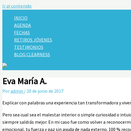
Ir al contenido
INICIO
AGENDA
FECHAS
RETIROS JÓVENES
TESTIMONIOS
BLOG CLEARNESS
Eva María A.
Por
admin
/
20 de junio de 2017
Explicar con palabras una experiencia tan transformadora y viv
Pero sea cual sea el malestar interior o simple curiosidad o intu
siempre saldrás mejor. En mi caso fue como volver a reconocerme 
emocional, tu fuerza y paz sin ayuda de nada externo. 100 % reco