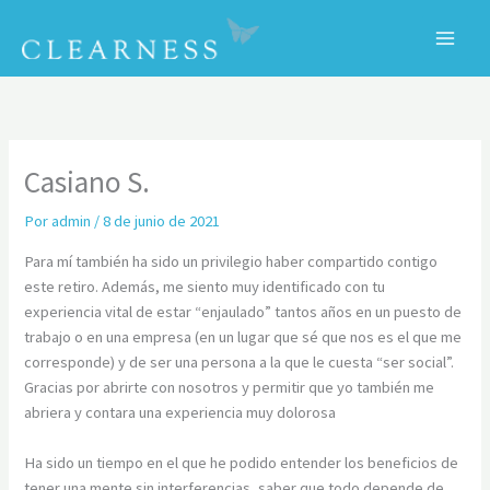
Ir
al
contenido
C
Casiano S.
Por
admin
/
8 de junio de 2021
Para mí también ha sido un privilegio haber compartido contigo
este retiro. Además, me siento muy identificado con tu
experiencia vital de estar “enjaulado” tantos años en un puesto de
trabajo o en una empresa (en un lugar que sé que nos es el que me
corresponde) y de ser una persona a la que le cuesta “ser social”.
Gracias por abrirte con nosotros y permitir que yo también me
abriera y contara una experiencia muy dolorosa
Ha sido un tiempo en el que he podido entender los beneficios de
tener una mente sin interferencias, saber que todo depende de