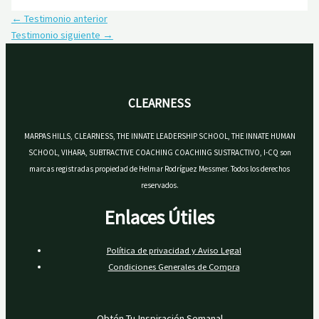
←
Testimonio anterior
Testimonio siguiente
→
CLEARNESS
MARPAS HILLS, CLEARNESS, THE INNATE LEADERSHIP SCHOOL, THE INNATE HUMAN
SCHOOL, VIHARA, SUBTRACTIVE COACHING COACHING SUSTRACTIVO, I-CQ son
marcas registradas propiedad de Helmar Rodríguez Messmer. Todos los derechos
reservados.
Enlaces Útiles
Política de privacidad y Aviso Legal
Condiciones Generales de Compra
Obtén Tu Inspiración Semanal