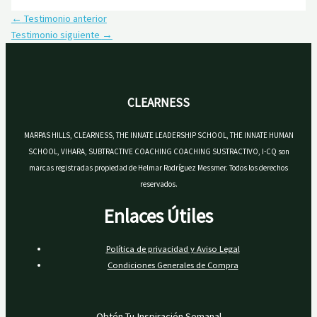
←
Testimonio anterior
Testimonio siguiente
→
CLEARNESS
MARPAS HILLS, CLEARNESS, THE INNATE LEADERSHIP SCHOOL, THE INNATE HUMAN
SCHOOL, VIHARA, SUBTRACTIVE COACHING COACHING SUSTRACTIVO, I-CQ son
marcas registradas propiedad de Helmar Rodríguez Messmer. Todos los derechos
reservados.
Enlaces Útiles
Política de privacidad y Aviso Legal
Condiciones Generales de Compra
Obtén Tu Inspiración Semanal