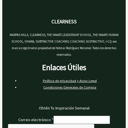
CLEARNESS
MARPAS HILLS, CLEARNESS, THE INNATE LEADERSHIP SCHOOL, THE INNATE HUMAN
SCHOOL, VIHARA, SUBTRACTIVE COACHING COACHING SUSTRACTIVO, I-CQ son
marcas registradas propiedad de Helmar Rodríguez Messmer. Todos los derechos
reservados.
Enlaces Útiles
Política de privacidad y Aviso Legal
Condiciones Generales de Compra
Obtén Tu Inspiración Semanal
Correo electrónico
*