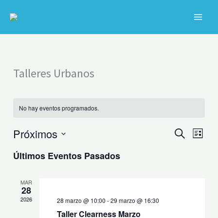
Ir
al
contenido
C
Talleres Urbanos
No hay eventos programados.
Próximos
Navegación
Navega
BUSCAR
LISTA
de
de
Selecciona
Últimos Eventos Pasados
búsqueda
vistas
la
y
de
fecha.
vistas
Evento
MAR
de
28
Eventos
2026
28 marzo @ 10:00
-
29 marzo @ 16:30
Taller Clearness Marzo